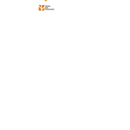
Rua de Sá, 30,
1.º andar, fração H.
4445-586
Ermesinde.
Email