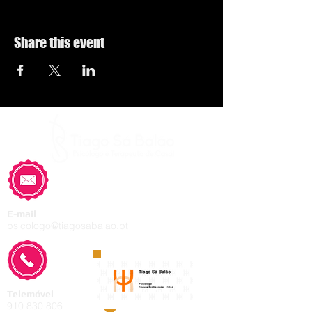
Share this event
E-mail
psicologo@tiagosabalao.pt
Telemóvel
910 830 806