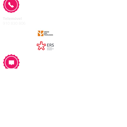
Telemóvel
910 830 806
Rua de Sá, 30,
1.º andar, fração H.
4445-586
Ermesinde.