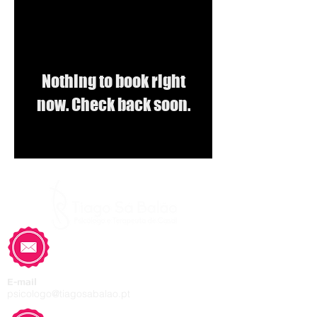
Nothing to book right
now. Check back soon.
E-mail
psicologo@tiagosabalao.pt