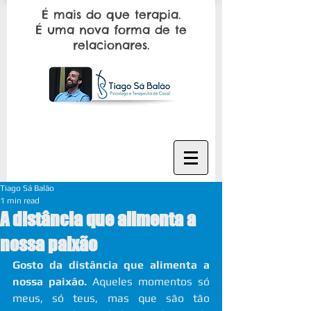
É mais do que terapia.
É uma nova forma de te
relacionares.
Tiago Sá Balão
1 min read
A distância que alimenta a
nossa paixão
Gosto da distância que alimenta a 
nossa paixão. 
Aqueles momentos só 
meus, só teus, mas que são tão 