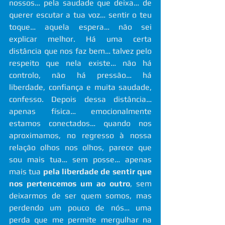
nossos… pela saudade que deixa… de 
querer escutar a tua voz… sentir o teu 
toque… aquela espera… não sei 
explicar melhor. Há uma certa 
distância que nos faz bem… talvez pelo 
respeito que nela existe… não há 
controlo, não há pressão… há 
liberdade, confiança e muita saudade, 
confesso. Depois dessa distância… 
apenas física… emocionalmente 
estamos conectados… quando nos 
aproximamos, no regresso à nossa 
relação olhos nos olhos, parece que 
sou mais tua… sem posse… apenas 
mais tua 
pela liberdade de sentir que 
nos pertencemos um ao outro
, sem 
deixarmos de ser quem somos, mas 
perdendo um pouco de nós… uma 
perda que me permite mergulhar na 