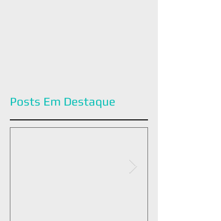
Posts Em Destaque
É tudo para ti.
Aqueles momen