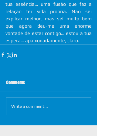
tua essência… uma fusão que faz a 
relação ter vida própria. Não sei 
explicar melhor, mas sei muito bem 
que agora deu-me uma enorme 
vontade de estar contigo… estou à tua 
espera… apaixonadamente, claro. 
Comments
Write a comment...