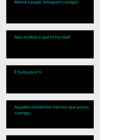
Mamã e papá, brinquem comigo!
Não aceites o que te faz mal!
É tudo para ti.
Aqueles momentos mornos que passo
contigo…