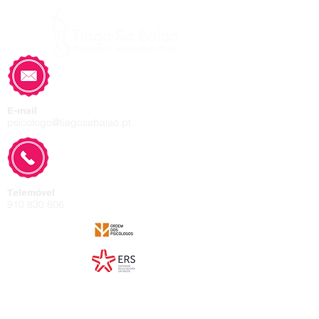
E-mail
psicologo@tiagosabalao.pt
Telemóvel
910 830 806