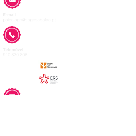
E-mail
psicologo@tiagosabalao.pt
Telemóvel
910 830 806
Rua de Sá, 30,
1.º andar, fração H.
4445-586
Ermesinde.