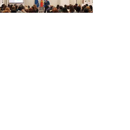
Sobre a relação
connosco próprios
Cada vez mais as pessoas procuram
cuidar da sua saúde mental e do seu
bem-estar. Deste modo, decidi
partilhar uma visão diferenciadora e
desafiadora e também oferecer
ferramentas úteis para que consigas