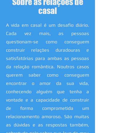
Sobre as relações de
casal
A vida em casal é um desafio diário.
Cada vez mais, as pessoas
questionam-se como conseguem
construir relações duradouras e
satisfatórias para ambas as pessoas
da relação romântica. Noutros casos
querem saber como conseguem
encontrar o amor da sua vida,
conhecendo alguém que tenha a
vontade e a capacidade de construir
de forma comprometida um
relacionamento amoroso. São muitas
as dúvidas e as respostas também,