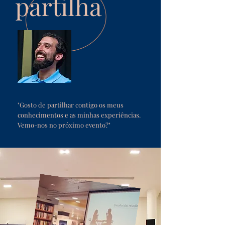
partilha
"Gosto de partilhar contigo os meus
conhecimentos e as minhas experiências.
Vemo-nos no próximo evento?"