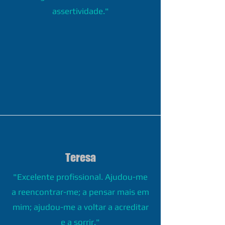
assertividade."
Teresa
"Excelente profissional. Ajudou-me
a reencontrar-me; a pensar mais em
mim; ajudou-me a voltar a acreditar
e a sorrir."