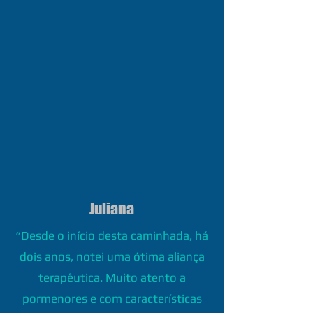
Juliana
“Desde o início desta caminhada, há
dois anos, notei uma ótima aliança
terapêutica. Muito atento a
pormenores e com características