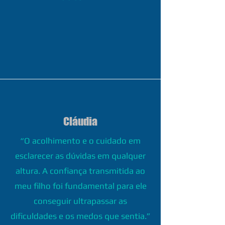
Cláudia
“O acolhimento e o cuidado em
esclarecer as dúvidas em qualquer
altura. A confiança transmitida ao
meu filho foi fundamental para ele
conseguir ultrapassar as
dificuldades e os medos que sentia.”