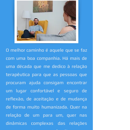
O melhor caminho é aquele que se faz
com uma boa companhia. Há mais de
uma década que me dedico à relação
terapêutica para que as pessoas que
procuram ajuda consigam encontrar
um lugar confortável e seguro de
reflexão, de aceitação e de mudança
de forma muito humanizada. Quer na
relação de um para um, quer nas
dinâmicas complexas das relações