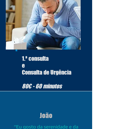
1.ª consulta
e
Consulta de Urgência
80€ -
60 minutos
João
“Eu gosto da serenidade e da