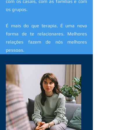
com os casais, com as famílias e com
os grupos.
É mais do que terapia. É uma nova
forma de te relacionares. Melhores
relações fazem de nós melhores
pessoas.