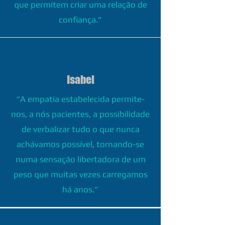
que permitem criar uma relação de
confiança.”
Isabel
“A empatia estabelecida permite-
nos, a nós pacientes, a possibilidade
de verbalizar tudo o que nunca
achávamos possível, tornando-se
numa sensação libertadora de um
peso que muitas vezes carregamos
há anos.”