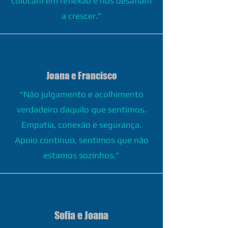
colocam em reflexão e nos desafiam
a crescer."
Joana e Francisco
“Não julgamento e acolhimento
verdadeiro daquilo que sentimos.
Empatia, conexão e segurança.
Apoio contínuo, sentimos que não
estamos sozinhos.”
Sofia e Joana