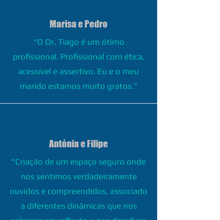
Marisa e Pedro
“O Dr. Tiago é um ótimo
profissional. Profissional com ética,
acessível e assertivo. Eu e o meu
marido estamos muito gratos."
Antónia e Filipe
"Criação de um espaço seguro onde
nos sentimos verdadeiramente
ouvidos e compreendidos, associado
a diferentes dinâmicas que nos