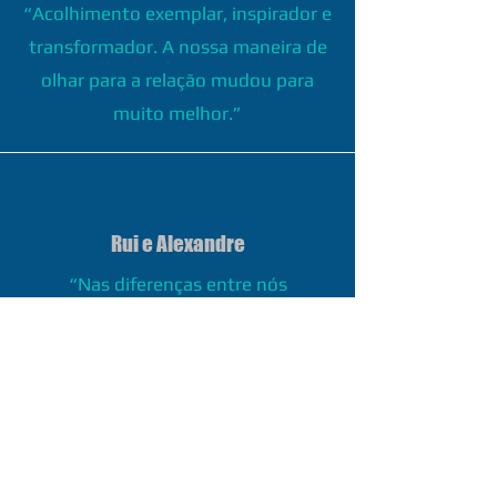
“Acolhimento exemplar, inspirador e
transformador. A nossa maneira de
olhar para a relação mudou para
muito melhor.”
Rui e Alexandre
“Nas diferenças entre nós
encontramos conexão, uma ligação
mais profunda. Sentimo-nos
abraçados ao longo do processo.”
Serviços - Saber mais