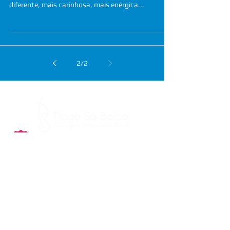
diferente, mais carinhosa, mais enérgica...
2
/
2
E-mail
psicologo@tiagosabalao.pt
Telemóvel